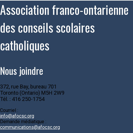
Association franco-ontarienne
des conseils scolaires
catholiques
Nous joindre
372, rue Bay, bureau 701
Toronto (Ontario) M5H 2W9
Tél. : 416 250-1754
Courriel :
info@afocsc.org
Demande médiatique :
communications@afocsc.org