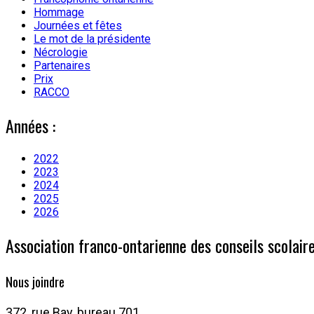
Hommage
Journées et fêtes
Le mot de la présidente
Nécrologie
Partenaires
Prix
RACCO
Années :
2022
2023
2024
2025
2026
Association franco-ontarienne des conseils scolair
Nous joindre
372, rue Bay, bureau 701