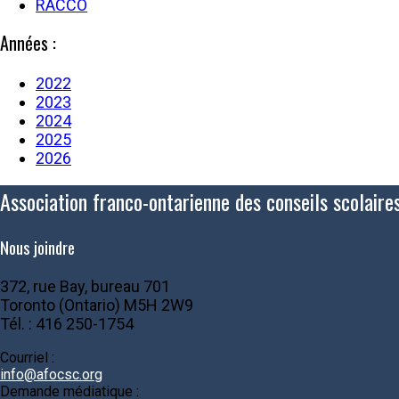
RACCO
Années :
2022
2023
2024
2025
2026
Association franco-ontarienne des conseils scolaire
Nous joindre
372, rue Bay, bureau 701
Toronto (Ontario) M5H 2W9
Tél. : 416 250-1754
Courriel :
info@afocsc.org
Demande médiatique :